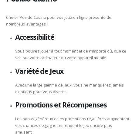
Choisir Posido Casino pour vos jeux en ligne présente de
nombreux avantages :
Accessibilité
Vous pouvez jouer à tout moment et de n’importe où, que ce
soit sur votre ordinateur ou votre appareil mobile.
Variété de Jeux
Avec une large gamme de jeux, vous ne manquerez jamais
d’options pour vous divertir.
Promotions et Récompenses
Les bonus généreux et les promotions régulières augmentent
vos chances de gagner et rendent le jeu encore plus
amusant.