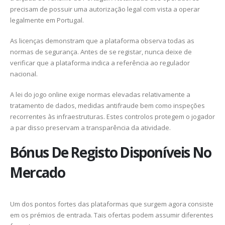
precisam de possuir uma autorização legal com vista a operar
legalmente em Portugal.
As licenças demonstram que a plataforma observa todas as
normas de segurança. Antes de se registar, nunca deixe de
verificar que a plataforma indica a referência ao regulador
nacional.
A lei do jogo online exige normas elevadas relativamente a
tratamento de dados, medidas antifraude bem como inspeções
recorrentes às infraestruturas. Estes controlos protegem o jogador
a par disso preservam a transparência da atividade.
Bónus De Registo Disponíveis No
Mercado
Um dos pontos fortes das plataformas que surgem agora consiste
em os prémios de entrada. Tais ofertas podem assumir diferentes