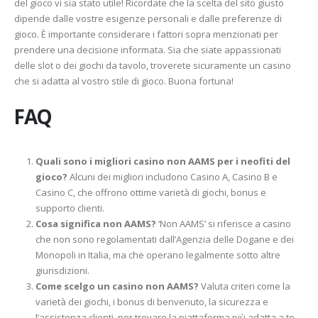
del gioco vi sia stato utile! Ricordate che la scelta del sito giusto
dipende dalle vostre esigenze personali e dalle preferenze di
gioco. È importante considerare i fattori sopra menzionati per
prendere una decisione informata. Sia che siate appassionati
delle slot o dei giochi da tavolo, troverete sicuramente un casino
che si adatta al vostro stile di gioco. Buona fortuna!
FAQ
Quali sono i migliori casino non AAMS per i neofiti del
gioco?
Alcuni dei migliori includono Casino A, Casino B e
Casino C, che offrono ottime varietà di giochi, bonus e
supporto clienti.
Cosa significa non AAMS?
‘Non AAMS’ si riferisce a casino
che non sono regolamentati dall’Agenzia delle Dogane e dei
Monopoli in Italia, ma che operano legalmente sotto altre
giurisdizioni.
Come scelgo un casino non AAMS?
Valuta criteri come la
varietà dei giochi, i bonus di benvenuto, la sicurezza e
l’assistenza clienti, per trovare la piattaforma più adatta a te.