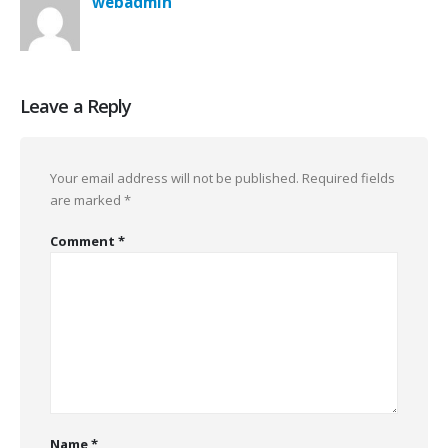
webadmin
Leave a Reply
Your email address will not be published.
Required fields
are marked
*
Comment
*
Name
*