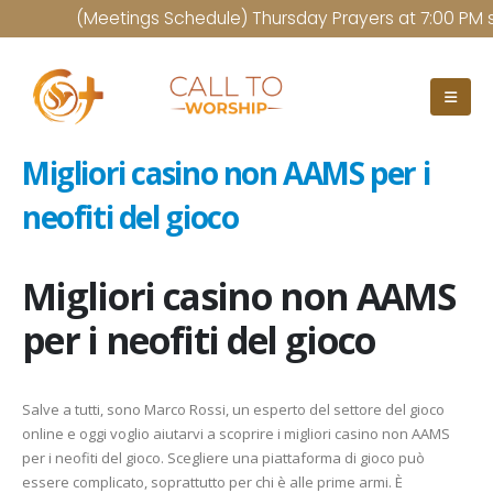
(Meetings Schedule) Thursday Prayers at 7:00 PM sharp
Migliori casino non AAMS per i
neofiti del gioco
Migliori casino non AAMS
per i neofiti del gioco
Salve a tutti, sono Marco Rossi, un esperto del settore del gioco
online e oggi voglio aiutarvi a scoprire i migliori casino non AAMS
per i neofiti del gioco. Scegliere una piattaforma di gioco può
essere complicato, soprattutto per chi è alle prime armi. È