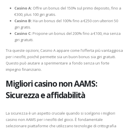
Casino A:
Offre un bonus del 150% sul primo deposito, fino a
€300, plus 100 giri gratis.
Casino B:
Ha un bonus del 100% fino a €250 con ulteriori 50
giri gratis.
Casino C:
Propone un bonus del 200% fino a €100, ma senza
giri gratuiti.
Tra queste opzioni, Casino A appare come l’offerta più vantaggiosa
per i neofiti, poiché permette sia un buon bonus sia giri gratuiti.
Questo può aiutare a sperimentare a fondo senza un forte
impegno finanziario.
Migliori casino non AAMS:
Sicurezza e affidabilità
La sicurezza è un aspetto cruciale quando si scelgono i migliori
casino non AAMS per i neofiti del gioco. È fondamentale
selezionare piattaforme che utilizzano tecnologie di crittografia