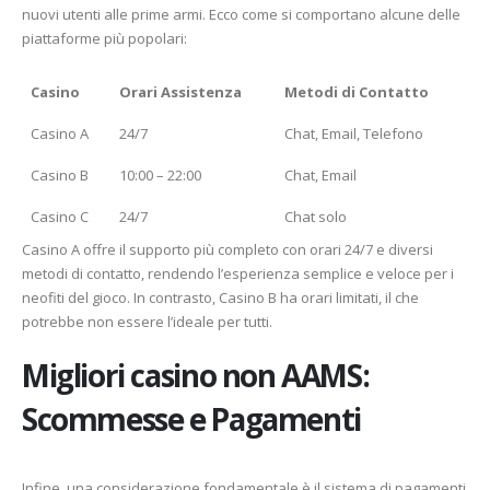
nuovi utenti alle prime armi. Ecco come si comportano alcune delle
piattaforme più popolari:
Casino
Orari Assistenza
Metodi di Contatto
Casino A
24/7
Chat, Email, Telefono
Casino B
10:00 – 22:00
Chat, Email
Casino C
24/7
Chat solo
Casino A offre il supporto più completo con orari 24/7 e diversi
metodi di contatto, rendendo l’esperienza semplice e veloce per i
neofiti del gioco. In contrasto, Casino B ha orari limitati, il che
potrebbe non essere l’ideale per tutti.
Migliori casino non AAMS:
Scommesse e Pagamenti
Infine, una considerazione fondamentale è il sistema di pagamenti