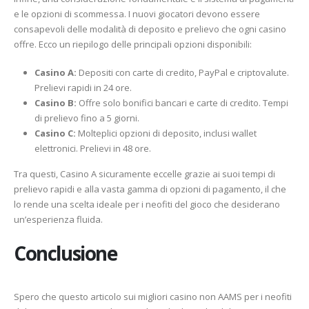
e le opzioni di scommessa. I nuovi giocatori devono essere
consapevoli delle modalità di deposito e prelievo che ogni casino
offre. Ecco un riepilogo delle principali opzioni disponibili:
Casino A:
Depositi con carte di credito, PayPal e criptovalute.
Prelievi rapidi in 24 ore.
Casino B:
Offre solo bonifici bancari e carte di credito. Tempi
di prelievo fino a 5 giorni.
Casino C:
Molteplici opzioni di deposito, inclusi wallet
elettronici. Prelievi in 48 ore.
Tra questi, Casino A sicuramente eccelle grazie ai suoi tempi di
prelievo rapidi e alla vasta gamma di opzioni di pagamento, il che
lo rende una scelta ideale per i neofiti del gioco che desiderano
un’esperienza fluida.
Conclusione
Spero che questo articolo sui migliori casino non AAMS per i neofiti