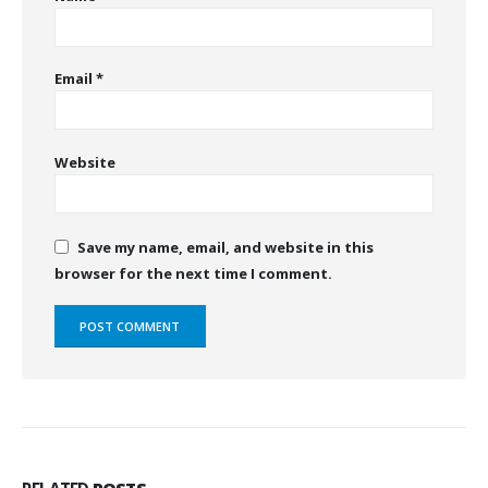
Email
*
Website
Save my name, email, and website in this
browser for the next time I comment.