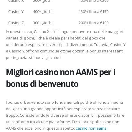
Casino X
500+ giochi
100% fino a €200
Casino Y
400+ giochi
150% fino a €150
Casino Z
300+ giochi
200% fino a €100
In questo caso, Casino X si distingue per avere una delle maggiori
varietà di giochi, il che è ideale per i neofiti del gioco che
desiderano esplorare diversi tipi di divertimento. Tuttavia, Casino Y
e Casino Z offrono comunque ottime opzioni e bonus interessanti
per ingraziarsi i nuovi giocatori.
Migliori casino non AAMS per i
bonus di benvenuto
I bonus di benvenuto sono fondamentali poiché offrono ai neofiti
del gioco una grande opportunità per esplorare senza rischiare
troppo. Considerando le diverse offerte disponibili, possiamo fare
un confronto tra alcune piattaforme. Ecco i principali casino non
AAMS che eccellono in questo aspetto:
casino non aams