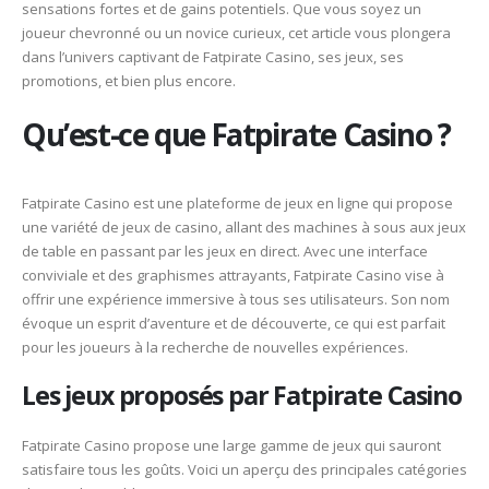
sensations fortes et de gains potentiels. Que vous soyez un
joueur chevronné ou un novice curieux, cet article vous plongera
dans l’univers captivant de Fatpirate Casino, ses jeux, ses
promotions, et bien plus encore.
Qu’est-ce que Fatpirate Casino ?
Fatpirate Casino est une plateforme de jeux en ligne qui propose
une variété de jeux de casino, allant des machines à sous aux jeux
de table en passant par les jeux en direct. Avec une interface
conviviale et des graphismes attrayants, Fatpirate Casino vise à
offrir une expérience immersive à tous ses utilisateurs. Son nom
évoque un esprit d’aventure et de découverte, ce qui est parfait
pour les joueurs à la recherche de nouvelles expériences.
Les jeux proposés par Fatpirate Casino
Fatpirate Casino propose une large gamme de jeux qui sauront
satisfaire tous les goûts. Voici un aperçu des principales catégories