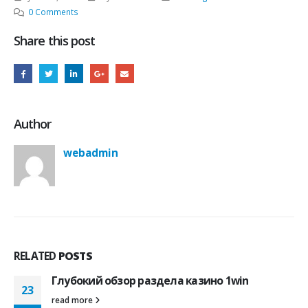
0 Comments
Share this post
Author
webadmin
RELATED
POSTS
Глубокий обзор раздела казино 1win
23
read more