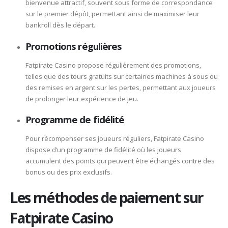
bienvenue attractif, souvent sous forme de correspondance
sur le premier dépôt, permettant ainsi de maximiser leur
bankroll dès le départ.
Promotions régulières
Fatpirate Casino propose régulièrement des promotions,
telles que des tours gratuits sur certaines machines à sous ou
des remises en argent sur les pertes, permettant aux joueurs
de prolonger leur expérience de jeu.
Programme de fidélité
Pour récompenser ses joueurs réguliers, Fatpirate Casino
dispose d’un programme de fidélité où les joueurs
accumulent des points qui peuvent être échangés contre des
bonus ou des prix exclusifs.
Les méthodes de paiement sur
Fatpirate Casino