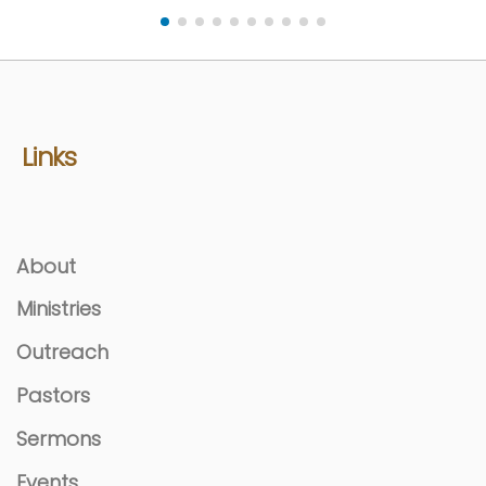
Links
About
Ministries
Outreach
Pastors
Sermons
Events