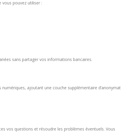
vous pouvez utiliser :
ntanées sans partager vos informations bancaires.
ses numériques, ajoutant une couche supplémentaire d’anonymat
outes vos questions et résoudre les problèmes éventuels. Vous