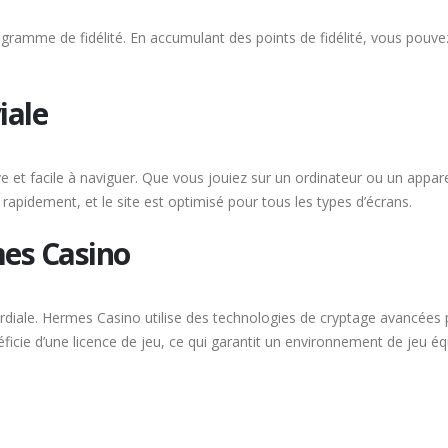
ogramme de fidélité. En accumulant des points de fidélité, vous pouv
iale
et facile à naviguer. Que vous jouiez sur un ordinateur ou un apparei
 rapidement, et le site est optimisé pour tous les types d’écrans.
rmes Casino
ordiale. Hermes Casino utilise des technologies de cryptage avancées
ficie d’une licence de jeu, ce qui garantit un environnement de jeu équ