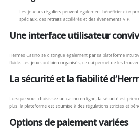
Les joueurs réguliers peuvent également bénéficier d’un pr
spéciaux, des retraits accélérés et des événements VIP.
Une interface utilisateur conviv
Hermes Casino se distingue également par sa plateforme intuitive 
fluide. Les jeux sont bien organisés, ce qui permet de les trouver
La sécurité et la fiabilité d’He
Lorsque vous choisissez un casino en ligne, la sécurité est prim
plus, la plateforme est soumise à des régulations strictes et béné
Options de paiement variées