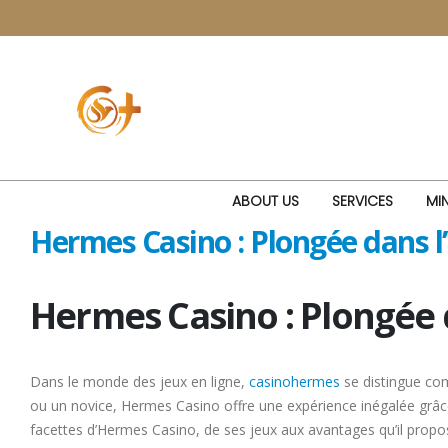
ABOUT US
SERVICES
MIN
Hermes Casino : Plongée dans l’
Hermes Casino : Plongée d
Dans le monde des jeux en ligne,
casinohermes
se distingue co
ou un novice, Hermes Casino offre une expérience inégalée grâce 
facettes d’Hermes Casino, de ses jeux aux avantages qu’il propo