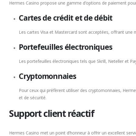
Hermes Casino propose une gamme d’options de paiement pour fac
Cartes de crédit et de débit
Les cartes Visa et Mastercard sont acceptées, offrant une 
Portefeuilles électroniques
Les portefeuilles électroniques tels que Skrill, Neteller e
Cryptomonnaies
Pour ceux qui préfèrent utiliser des cryptomonnaies, Herm
et de sécurité.
Support client réactif
Hermes Casino met un point d’honneur à offrir un excellent servi