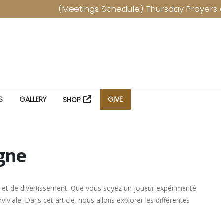
(Meetings Schedule) Thursday Prayers at 7:00
S
GALLERY
GIVE
SHOP
igne
 et de divertissement. Que vous soyez un joueur expérimenté
iale. Dans cet article, nous allons explorer les différentes