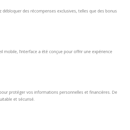
ez débloquer des récompenses exclusives, telles que des bonus
l mobile, l’interface a été conçue pour offrir une expérience
 pour protéger vos informations personnelles et financières. De
itable et sécurisé.