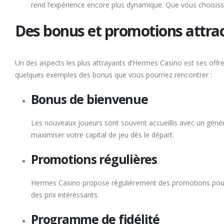
rend l’expérience encore plus dynamique. Que vous choisissie
Des bonus et promotions attrac
Un des aspects les plus attrayants d’Hermes Casino est ses offr
quelques exemples des bonus que vous pourriez rencontrer :
Bonus de bienvenue
Les nouveaux joueurs sont souvent accueillis avec un géné
maximiser votre capital de jeu dès le départ.
Promotions régulières
Hermes Casino propose régulièrement des promotions pour g
des prix intéressants.
Programme de fidélité