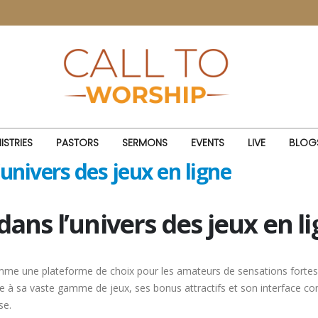
ISTRIES
PASTORS
SERMONS
EVENTS
LIVE
BLOG
univers des jeux en ligne
ans l’univers des jeux en l
mme une plateforme de choix pour les amateurs de sensations fortes
à sa vaste gamme de jeux, ses bonus attractifs et son interface conviv
se.