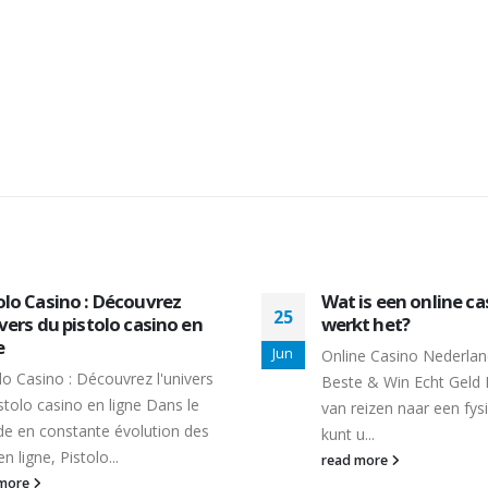
olo Casino : Découvrez
Wat is een online c
25
ivers du pistolo casino en
werkt het?
e
Jun
Online Casino Nederland
lo Casino : Découvrez l'univers
Beste & Win Echt Geld
stolo casino en ligne Dans le
van reizen naar een fys
e en constante évolution des
kunt u...
en ligne, Pistolo...
read more
 more