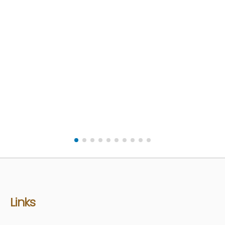
Links