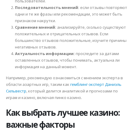
пользователей.
Последовательность мнений:
если отзывы повторяют
одни и те же фразы или рекомендации, это может быть
признаком накрутки.
Сравнение мнений:
анализируйте, сколько существуют
положительных и отрицательных отзывов. Если
большинство отзывов положительные, изучите причины
негативных отзывов.
Актуальность информации:
проследите за датами
оставленных отзывов, чтобы понимать, актуальна ли
информация на данный момент.
Например, рекомендую ознакомиться с мнением эксперта в
области азартных игр, таким как
гемблинг-эксперт Даниэль
Сильвестр
, который делится аналитикой и прогнозами по
играм и казино, включая пинко казино.
Как выбрать лучшее казино:
важные факторы