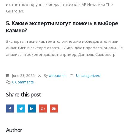
и отчетах от крупных медиа, таких как AP News или The
Guardian.
5. Какие эксперты могут помочь в выборе
казино?
Эксперты, такие как гематологические исследователи или
аналитики в секторе азартных игр, дают профессиональные
анализы и рекомендации, например, Даниэль Сильвестр.
June 23, 2026
By
webadmin
Uncategorized
0 Comments
Share this post
Author