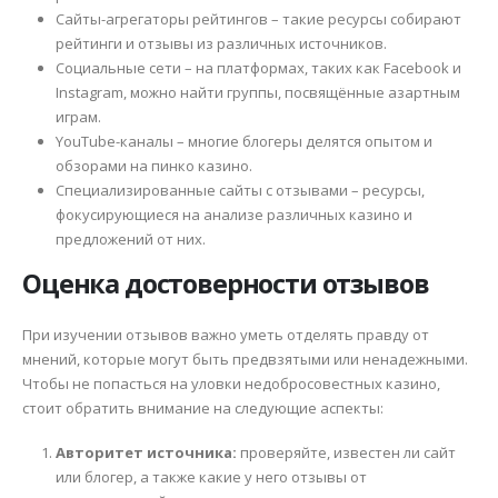
Сайты-агрегаторы рейтингов – такие ресурсы собирают
рейтинги и отзывы из различных источников.
Социальные сети – на платформах, таких как Facebook и
Instagram, можно найти группы, посвящённые азартным
играм.
YouTube-каналы – многие блогеры делятся опытом и
обзорами на пинко казино.
Специализированные сайты с отзывами – ресурсы,
фокусирующиеся на анализе различных казино и
предложений от них.
Оценка достоверности отзывов
При изучении отзывов важно уметь отделять правду от
мнений, которые могут быть предвзятыми или ненадежными.
Чтобы не попасться на уловки недобросовестных казино,
стоит обратить внимание на следующие аспекты:
Авторитет источника:
проверяйте, известен ли сайт
или блогер, а также какие у него отзывы от