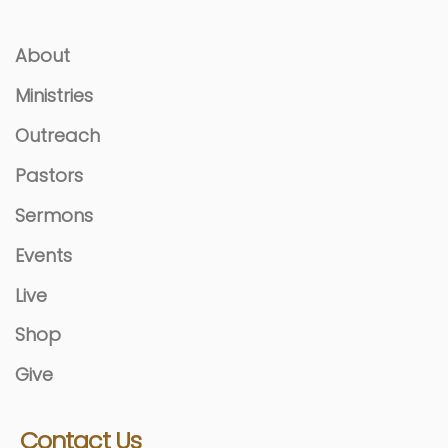
About
Ministries
Outreach
Pastors
Sermons
Events
Live
Shop
Give
Contact Us