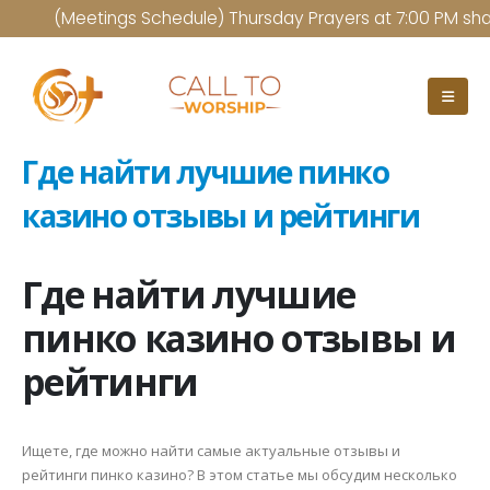
(Meetings Schedule) Thursday Prayers at 7:00 PM sharp -
Где найти лучшие пинко
казино отзывы и рейтинги
Где найти лучшие
пинко казино отзывы и
рейтинги
Ищете, где можно найти самые актуальные отзывы и
рейтинги пинко казино? В этом статьe мы обсудим несколько