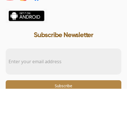
Subscribe Newsletter
Subscribe
© 2025 CallToWorship | All Rights Reserved
Rootletsolutions.com