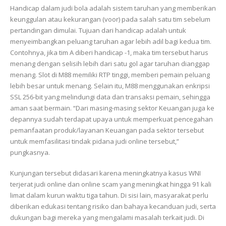
Handicap dalam judi bola adalah sistem taruhan yang memberikan
keunggulan atau kekurangan (voor) pada salah satu tim sebelum
pertandingan dimulai. Tujuan dari handicap adalah untuk
menyeimbangkan peluang taruhan agar lebih adil bagi kedua tim.
Contohnya, jika tim A diberi handicap -1, maka tim tersebut harus
menang dengan selisih lebih dari satu gol agar taruhan dianggap
menang. Slot di M88 memiliki RTP tinggi, memberi pemain peluang
lebih besar untuk menang. Selain itu, M88 menggunakan enkripsi
SSL 256-bit yang melindungi data dan transaksi pemain, sehingga
aman saat bermain. “Dari masing-masing sektor Keuangan juga ke
depannya sudah terdapat upaya untuk memperkuat pencegahan
pemanfaatan produk/layanan Keuangan pada sektor tersebut
untuk memfasilitasi tindak pidana judi online tersebut,”
pungkasnya.
Kunjungan tersebut didasari karena meningkatnya kasus WNI
terjerat judi online dan online scam yang meningkat hingga 91 kali
limat dalam kurun waktu tiga tahun. Di sisi lain, masyarakat perlu
diberikan edukasi tentang risiko dan bahaya kecanduan judi, serta
dukungan bagi mereka yang mengalami masalah terkait judi. Di