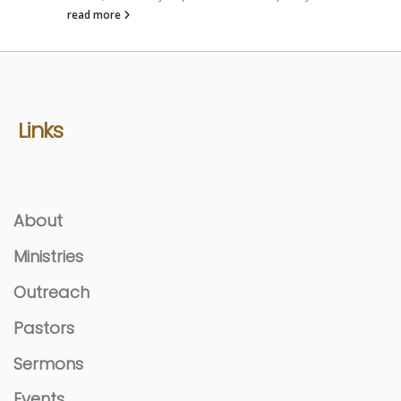
read more
Links
About
Ministries
Outreach
Pastors
Sermons
Events