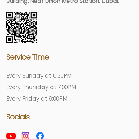
Building, Near Union Metro Station. Dubai.
Service Time
Every Sunday at 6:30PM
Every Thursday at 7:00PM
Every Friday at 9:00PM
Socials