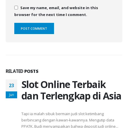
Save my name, email, and website in this
browser for the next time I comment.
RELATED
POSTS
Slot Online Terbaik
23
dan Terlengkap di Asia
Jun
Tapi ia malah sibuk bermain judi slot ketimbang
berbincang dengan kawan-kawannya. Mengutip data
PPATK, Budi menyampaikan bahwa deposit judi online...