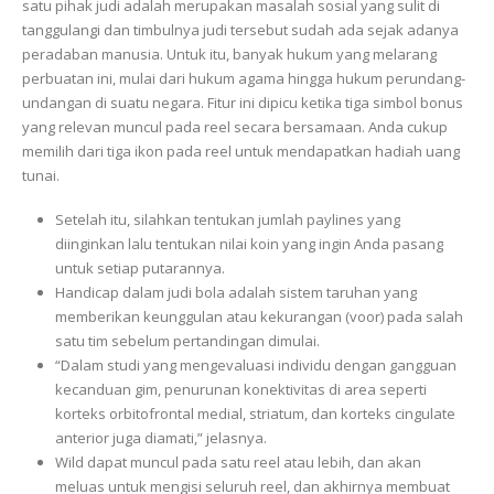
satu pihak judi adalah merupakan masalah sosial yang sulit di
tanggulangi dan timbulnya judi tersebut sudah ada sejak adanya
peradaban manusia. Untuk itu, banyak hukum yang melarang
perbuatan ini, mulai dari hukum agama hingga hukum perundang-
undangan di suatu negara. Fitur ini dipicu ketika tiga simbol bonus
yang relevan muncul pada reel secara bersamaan. Anda cukup
memilih dari tiga ikon pada reel untuk mendapatkan hadiah uang
tunai.
Setelah itu, silahkan tentukan jumlah paylines yang
diinginkan lalu tentukan nilai koin yang ingin Anda pasang
untuk setiap putarannya.
Handicap dalam judi bola adalah sistem taruhan yang
memberikan keunggulan atau kekurangan (voor) pada salah
satu tim sebelum pertandingan dimulai.
“Dalam studi yang mengevaluasi individu dengan gangguan
kecanduan gim, penurunan konektivitas di area seperti
korteks orbitofrontal medial, striatum, dan korteks cingulate
anterior juga diamati,” jelasnya.
Wild dapat muncul pada satu reel atau lebih, dan akan
meluas untuk mengisi seluruh reel, dan akhirnya membuat