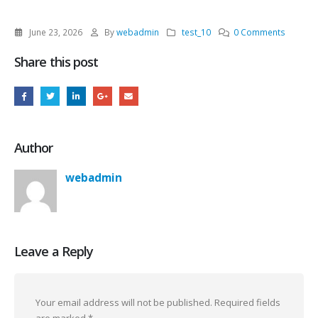
June 23, 2026
By
webadmin
test_10
0 Comments
Share this post
Author
webadmin
Leave a Reply
Your email address will not be published.
Required fields