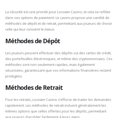
La sécurité est une priorité pour Locowin Casino, et cela se reflète
dans ses options de paiement. Le casino propose une variété de
méthodes de dépôt et de retrait, permettant aux joueurs de choisir
celle qui leur convient le mieux.
Méthodes de Dépôt
Les joueurs peuvent effectuer des dépôts via des cartes de crédit,
des portefeuilles électroniques, et même des cryptomonnaies. Ces
méthodes sont non seulement rapides, mais également
sécurisées, garantissant que vos informations financières restent
protégées.
Méthodes de Retrait
Pour les retraits, Locowin Casino s’efforce de traiter les demandes
rapidement. Les méthodes de retrait incluent généralement les
mêmes options que celles offertes pour les dépôts, permettant
aux joueurs d’accéder facilement à leurs gains.