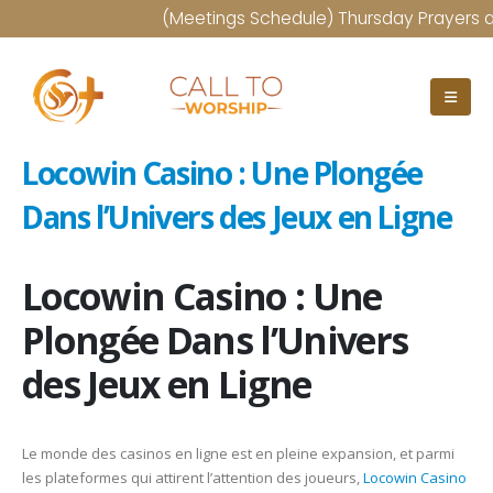
(Meetings Schedule) Thursday Prayers at 7:
Locowin Casino : Une Plongée
Dans l’Univers des Jeux en Ligne
Locowin Casino : Une
Plongée Dans l’Univers
des Jeux en Ligne
Le monde des casinos en ligne est en pleine expansion, et parmi
les plateformes qui attirent l’attention des joueurs,
Locowin Casino