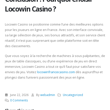
Locowin Casino ?
Locowin Casino se positionne comme l’une des meilleures options
pour les joueurs en ligne en France. Avec son interface conviviale,
sa large sélection de jeux, ses bonus attractifs, et son service client
réactif, il n’est pas surprenant que cette plateforme soit en tête
des classements.
Que vous soyez à la recherche de machines à sous palpitantes, de
jeux de table classiques, ou d’une expérience de jeu en direct
immersive, Locowin Casino a tout ce qu’il faut pour satisfaire vos
envies de jeu. Visitez
locowinfrancecasino.com
dès aujourd’hui et
plongez dans l’univers passionnant des jeux en ligne.
June 22, 2026
By
webadmin
Uncategorized
0 Comments