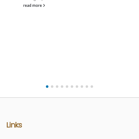
read more
Links