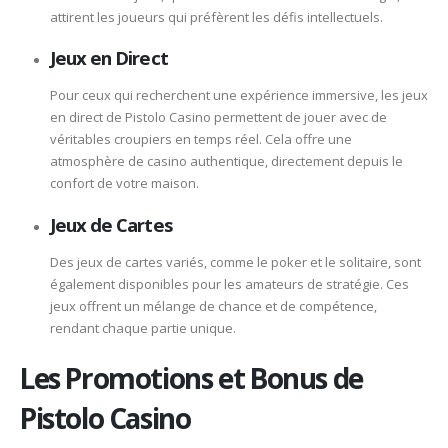
attirent les joueurs qui préfèrent les défis intellectuels.
Jeux en Direct
Pour ceux qui recherchent une expérience immersive, les jeux
en direct de Pistolo Casino permettent de jouer avec de
véritables croupiers en temps réel. Cela offre une
atmosphère de casino authentique, directement depuis le
confort de votre maison.
Jeux de Cartes
Des jeux de cartes variés, comme le poker et le solitaire, sont
également disponibles pour les amateurs de stratégie. Ces
jeux offrent un mélange de chance et de compétence,
rendant chaque partie unique.
Les Promotions et Bonus de
Pistolo Casino