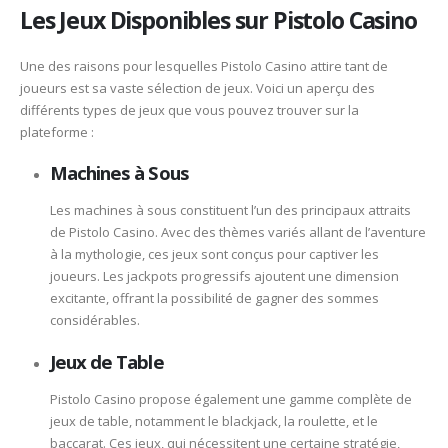
Les Jeux Disponibles sur Pistolo Casino
Une des raisons pour lesquelles Pistolo Casino attire tant de
joueurs est sa vaste sélection de jeux. Voici un aperçu des
différents types de jeux que vous pouvez trouver sur la
plateforme :
Machines à Sous
Les machines à sous constituent l’un des principaux attraits
de Pistolo Casino. Avec des thèmes variés allant de l’aventure
à la mythologie, ces jeux sont conçus pour captiver les
joueurs. Les jackpots progressifs ajoutent une dimension
excitante, offrant la possibilité de gagner des sommes
considérables.
Jeux de Table
Pistolo Casino propose également une gamme complète de
jeux de table, notamment le blackjack, la roulette, et le
baccarat. Ces jeux, qui nécessitent une certaine stratégie,