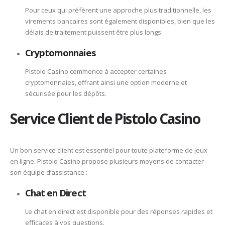
Pour ceux qui préfèrent une approche plus traditionnelle, les
virements bancaires sont également disponibles, bien que les
délais de traitement puissent être plus longs.
Cryptomonnaies
Pistolo Casino commence à accepter certaines
cryptomonnaies, offrant ainsi une option moderne et
sécurisée pour les dépôts.
Service Client de Pistolo Casino
Un bon service client est essentiel pour toute plateforme de jeux
en ligne. Pistolo Casino propose plusieurs moyens de contacter
son équipe d’assistance :
Chat en Direct
Le chat en direct est disponible pour des réponses rapides et
efficaces à vos questions.