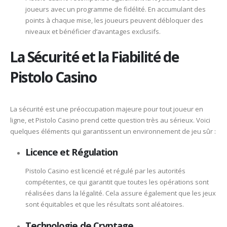
joueurs avec un programme de fidélité. En accumulant des
points à chaque mise, les joueurs peuvent débloquer des
niveaux et bénéficier d’avantages exclusifs.
La Sécurité et la Fiabilité de
Pistolo Casino
La sécurité est une préoccupation majeure pour tout joueur en
ligne, et Pistolo Casino prend cette question très au sérieux. Voici
quelques éléments qui garantissent un environnement de jeu sûr :
Licence et Régulation
Pistolo Casino est licencié et régulé par les autorités
compétentes, ce qui garantit que toutes les opérations sont
réalisées dans la légalité. Cela assure également que les jeux
sont équitables et que les résultats sont aléatoires.
Technologie de Cryptage