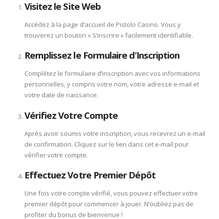
Visitez le Site Web
Accédez à la page d’accueil de Pistolo Casino. Vous y
trouverez un bouton « S’inscrire » facilement identifiable.
Remplissez le Formulaire d’Inscription
Complétez le formulaire d’inscription avec vos informations
personnelles, y compris votre nom, votre adresse e-mail et
votre date de naissance.
Vérifiez Votre Compte
Après avoir soumis votre inscription, vous recevrez un e-mail
de confirmation. Cliquez sur le lien dans cet e-mail pour
vérifier votre compte.
Effectuez Votre Premier Dépôt
Une fois votre compte vérifié, vous pouvez effectuer votre
premier dépôt pour commencer à jouer. N’oubliez pas de
profiter du bonus de bienvenue !