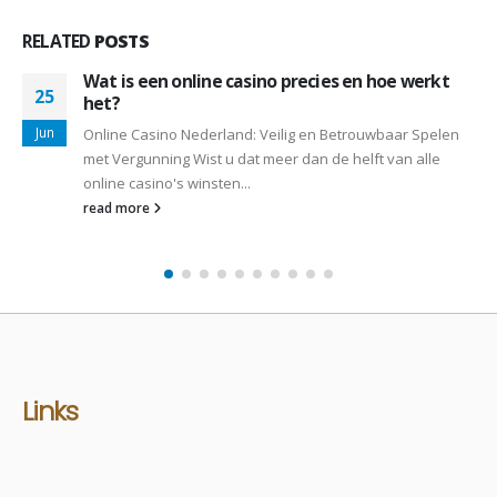
RELATED
POSTS
Wat is een online casino precies en hoe werkt
25
het?
Jun
Online Casino Nederland: Veilig en Betrouwbaar Spelen
met Vergunning Wist u dat meer dan de helft van alle
online casino's winsten...
read more
Links