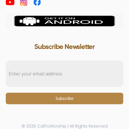
Subscribe Newsletter
Subscribe
© 2025 CallToWorship | All Rights Reserved