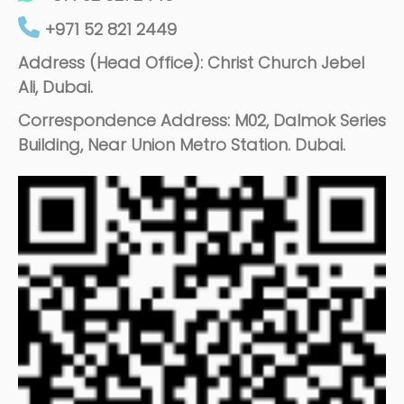
+971 52 821 2449
Address (Head Office): Christ Church Jebel
Ali, Dubai.
Correspondence Address: M02, Dalmok Series
Building, Near Union Metro Station. Dubai.