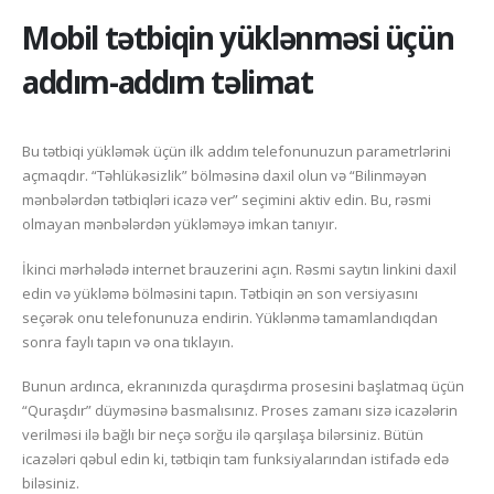
Mobil tətbiqin yüklənməsi üçün
addım-addım təlimat
Bu tətbiqi yükləmək üçün ilk addım telefonunuzun parametrlərini
açmaqdır. “Təhlükəsizlik” bölməsinə daxil olun və “Bilinməyən
mənbələrdən tətbiqləri icazə ver” seçimini aktiv edin. Bu, rəsmi
olmayan mənbələrdən yükləməyə imkan tanıyır.
İkinci mərhələdə internet brauzerini açın. Rəsmi saytın linkini daxil
edin və yükləmə bölməsini tapın. Tətbiqin ən son versiyasını
seçərək onu telefonunuza endirin. Yüklənmə tamamlandıqdan
sonra faylı tapın və ona tıklayın.
Bunun ardınca, ekranınızda quraşdırma prosesini başlatmaq üçün
“Quraşdır” düyməsinə basmalısınız. Proses zamanı sizə icazələrin
verilməsi ilə bağlı bir neçə sorğu ilə qarşılaşa bilərsiniz. Bütün
icazələri qəbul edin ki, tətbiqin tam funksiyalarından istifadə edə
biləsiniz.