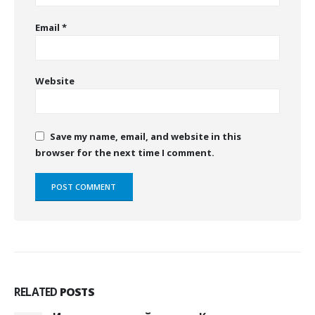
Email
*
Website
Save my name, email, and website in this
browser for the next time I comment.
RELATED
POSTS