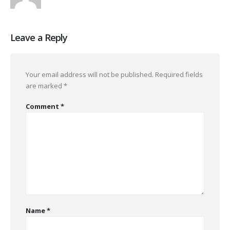
Leave a Reply
Your email address will not be published.
Required fields
are marked
*
Comment
*
Name
*