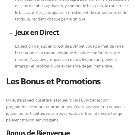
de jeux de table captivants, y compris le blackjack, la roulette et
le baccarat. Ces jeux ajoutent un élément de compétence et de
tactique, rendant chaque partie unique.
Jeux en Direct
La section de jeux en direct de BDMbet vous permet de vivre
l’excitation d’un casino physique depuis le confort de votre
maison. Avec des croupiers en direct, les joueurs peuvent
interagir et profiter d’une expérience de jeu immersive.
Les Bonus et Promotions
Un autre aspect qui attire les joueurs vers BDMbet est son
programme de bonus et promotions. Que vous soyez un nouveau
joueur ou un habitué, vous trouverez des offres intéressantes qui
peuvent maximiser vos gains.
Bonus de Bienvenue