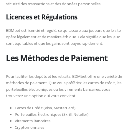
des transactions et des données personnelles.
Licences et Régulations
BDMbet est licencié et régulé, ce qui assure aux joueurs que le site
opère légalement et de manière éthique. Cela signifie que les jeux
sont équitables et que les gains sont payés rapidement.
Les Méthodes de Paiement
Pour faciliter les dépôts et les retraits, BDMbet offre une variété de
méthodes de paiement. Que vous préfériez les cartes de crédit, les
portefeuilles électroniques ou les virements bancaires, vous trouverez
une option qui vous convient.
Cartes de Crédit (Visa, MasterCard)
Portefeuilles Électroniques (Skrill, Neteller)
Virements Bancaires
Cryptomonnaies