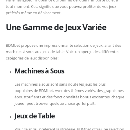
via le navigateur mobile, ce qui permet de jouer n’importe où et à tout
moment. Cela signifie que vous pouvez profiter de vos jeux préférés
même en déplacement.
Une Gamme de Jeux Variée
BDMbet propose une impressionnante sélection de jeux, allant des
machines à sous aux jeux de table. Voici un aperçu des différentes
catégories de jeux disponibles :
Machines à Sous
Les machines à sous sont sans doute les jeux les plus
populaires de BDMbet. Avec des thèmes variés, des graphismes
époustouflants et des fonctionnalités bonus excitantes, chaque
joueur peut trouver quelque chose qui lui plaît.
Jeux de Table
Pour ceux qui préfèrent la stratégie, BDMbet offre une sélection