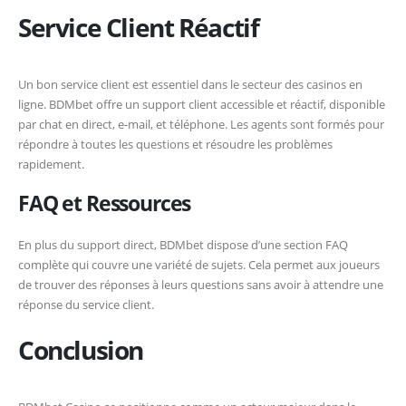
Service Client Réactif
Un bon service client est essentiel dans le secteur des casinos en
ligne. BDMbet offre un support client accessible et réactif, disponible
par chat en direct, e-mail, et téléphone. Les agents sont formés pour
répondre à toutes les questions et résoudre les problèmes rapidement.
FAQ et Ressources
En plus du support direct, BDMbet dispose d’une section FAQ
complète qui couvre une variété de sujets. Cela permet aux joueurs
de trouver des réponses à leurs questions sans avoir à attendre une
réponse du service client.
Conclusion
BDMbet Casino se positionne comme un acteur majeur dans le