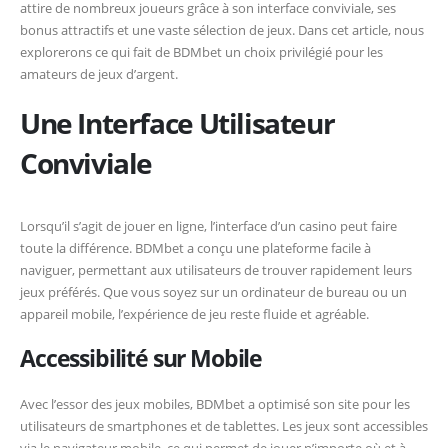
attire de nombreux joueurs grâce à son interface conviviale, ses
bonus attractifs et une vaste sélection de jeux. Dans cet article, nous
explorerons ce qui fait de BDMbet un choix privilégié pour les
amateurs de jeux d’argent.
Une Interface Utilisateur
Conviviale
Lorsqu’il s’agit de jouer en ligne, l’interface d’un casino peut faire toute
la différence. BDMbet a conçu une plateforme facile à naviguer,
permettant aux utilisateurs de trouver rapidement leurs jeux préférés.
Que vous soyez sur un ordinateur de bureau ou un appareil mobile,
l’expérience de jeu reste fluide et agréable.
Accessibilité sur Mobile
Avec l’essor des jeux mobiles, BDMbet a optimisé son site pour les
utilisateurs de smartphones et de tablettes. Les jeux sont accessibles