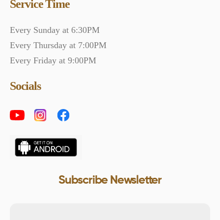
Every Thursday at 7:00PM
Every Friday at 9:00PM
Socials
Subscribe Newsletter