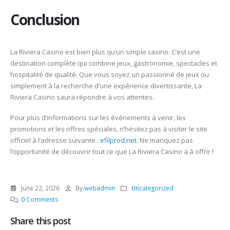
Conclusion
La Riviera Casino est bien plus qu’un simple casino. C’est une
destination complète qui combine jeux, gastronomie, spectacles et
hospitalité de qualité. Que vous soyez un passionné de jeux ou
simplement à la recherche d’une expérience divertissante, La
Riviera Casino saura répondre à vos attentes.
Pour plus d’informations sur les événements à venir, les
promotions et les offres spéciales, n’hésitez pas à visiter le site
officiel à l’adresse suivante :
efilprod.net
. Ne manquez pas
l’opportunité de découvrir tout ce que La Riviera Casino a à offrir !
June 22, 2026
By
webadmin
Uncategorized
0 Comments
Share this post