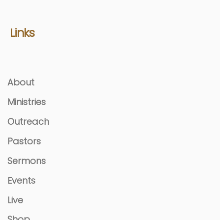
Links
About
Ministries
Outreach
Pastors
Sermons
Events
Live
Shop