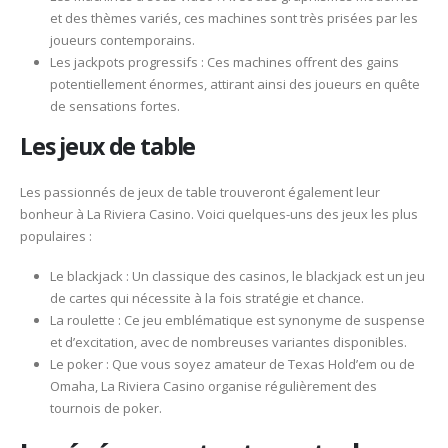
et des thèmes variés, ces machines sont très prisées par les
joueurs contemporains.
Les jackpots progressifs : Ces machines offrent des gains
potentiellement énormes, attirant ainsi des joueurs en quête
de sensations fortes.
Les jeux de table
Les passionnés de jeux de table trouveront également leur
bonheur à La Riviera Casino. Voici quelques-uns des jeux les plus
populaires :
Le blackjack : Un classique des casinos, le blackjack est un jeu
de cartes qui nécessite à la fois stratégie et chance.
La roulette : Ce jeu emblématique est synonyme de suspense
et d’excitation, avec de nombreuses variantes disponibles.
Le poker : Que vous soyez amateur de Texas Hold’em ou de
Omaha, La Riviera Casino organise régulièrement des
tournois de poker.