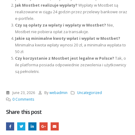
Jak Mostbet realizuje wypłaty?
Wypłaty w Mostbet są
realizowane w ciągu 24 godzin przez przelewy bankowe oraz
e-portfele.
Czy są opłaty za wpłaty i wypłaty w Mostbet?
Nie,
Mostbet nie pobiera opłat za transakcje.
Jakie są minimalne kwoty wpłat i wypłat w Mostbet?
Minimalna kwota wpłaty wynosi 20 zł, a minimalna wypłata to
50 zł.
Czy korzystanie z Mostbet jest legalne w Polsce?
Tak, o
ile platforma posiada odpowiednie zezwolenia i użytkownicy
są pełnoletni.
June 23, 2026
By
webadmin
Uncategorized
0 Comments
Share this post