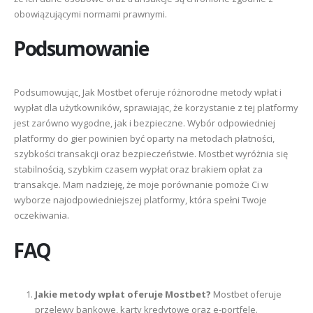
obowiązującymi normami prawnymi.
Podsumowanie
Podsumowując, Jak Mostbet oferuje różnorodne metody wpłat i
wypłat dla użytkowników, sprawiając, że korzystanie z tej platformy
jest zarówno wygodne, jak i bezpieczne. Wybór odpowiedniej
platformy do gier powinien być oparty na metodach płatności,
szybkości transakcji oraz bezpieczeństwie. Mostbet wyróżnia się
stabilnością, szybkim czasem wypłat oraz brakiem opłat za
transakcje. Mam nadzieję, że moje porównanie pomoże Ci w
wyborze najodpowiedniejszej platformy, która spełni Twoje
oczekiwania.
FAQ
Jakie metody wpłat oferuje Mostbet?
Mostbet oferuje
przelewy bankowe, karty kredytowe oraz e-portfele.