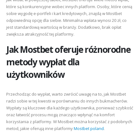
które są konkurencyjne wobec innych platform. Osoby, które cenią
sobie wygodę e-portfeli i kart kredytowych, znajdą w Mostbet
odpowiednią opcję dla siebie. Minimalna wpłata wynosi 20 zł, co
jest standardową wartością w branży. Dodatkowo, brak opłat
zwiększa atrakcyjność tej platformy.
Jak Mostbet oferuje różnorodne
metody wypłat dla
użytkowników
Przechodząc do wypłat, warto zwrócić uwagę na to, jak Mostbet
radzi sobie w tej kwestii w porównaniu do innych bukmacherów.
Wypłaty są kluczowe dla każdego użytkownika, ponieważ szybkość
oraz łatwość procesu mogą znacząco wpłynąć na komfort
korzystania z platformy. W Mostbet można korzystać z podobnych
metod, jakie oferują inne platformy
Mostbet poland
.