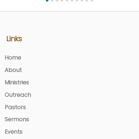
Links
Home
About
Ministries
Outreach
Pastors
Sermons
Events