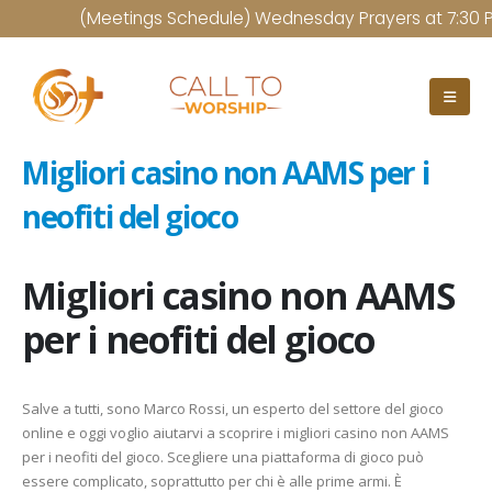
(Meetings Schedule) Wednesday Prayers at 7:30 PM sha
Migliori casino non AAMS per i
neofiti del gioco
Migliori casino non AAMS
per i neofiti del gioco
Salve a tutti, sono Marco Rossi, un esperto del settore del gioco
online e oggi voglio aiutarvi a scoprire i migliori casino non AAMS
per i neofiti del gioco. Scegliere una piattaforma di gioco può
essere complicato, soprattutto per chi è alle prime armi. È