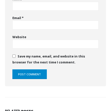
Email
*
Website
Save my name, email, and website in this
browser for the next time I comment.