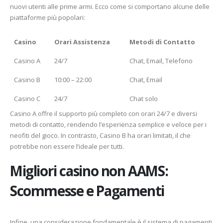
nuovi utenti alle prime armi. Ecco come si comportano alcune delle
piattaforme più popolari:
Casino
Orari Assistenza
Metodi di Contatto
Casino A
24/7
Chat, Email, Telefono
Casino B
10:00 – 22:00
Chat, Email
Casino C
24/7
Chat solo
Casino A offre il supporto più completo con orari 24/7 e diversi
metodi di contatto, rendendo l’esperienza semplice e veloce per i
neofiti del gioco. In contrasto, Casino B ha orari limitati, il che
potrebbe non essere l’ideale per tutti.
Migliori casino non AAMS:
Scommesse e Pagamenti
Infine, una considerazione fondamentale è il sistema di pagamenti