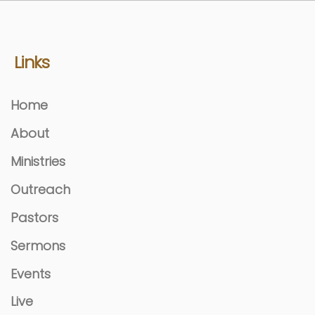
Links
Home
About
Ministries
Outreach
Pastors
Sermons
Events
Live