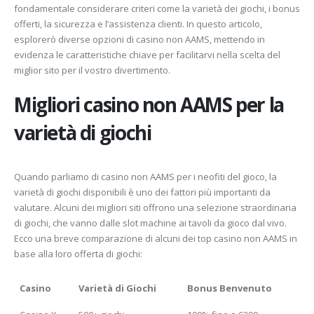
fondamentale considerare criteri come la varietà dei giochi, i bonus
offerti, la sicurezza e l’assistenza clienti. In questo articolo,
esplorerò diverse opzioni di casino non AAMS, mettendo in
evidenza le caratteristiche chiave per facilitarvi nella scelta del
miglior sito per il vostro divertimento.
Migliori casino non AAMS per la
varietà di giochi
Quando parliamo di casino non AAMS per i neofiti del gioco, la
varietà di giochi disponibili è uno dei fattori più importanti da
valutare. Alcuni dei migliori siti offrono una selezione straordinaria
di giochi, che vanno dalle slot machine ai tavoli da gioco dal vivo.
Ecco una breve comparazione di alcuni dei top casino non AAMS in
base alla loro offerta di giochi:
Casino
Varietà di Giochi
Bonus Benvenuto