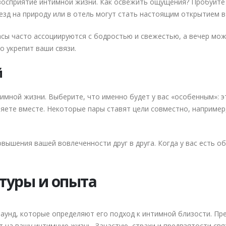
осприятие интимной жизни. Как освежить ощущения? Пробуйте н
езд на природу или в отель могут стать настоящим открытием 
часы часто ассоциируются с бодростью и свежестью, а вечер мо
 укрепит ваши связи.
й
мной жизни. Выберите, что именно будет у вас «особенным»: э
няете вместе. Некоторые пары ставят цели совместно, например
ышения вашей вовлеченности друг в друга. Когда у вас есть об
туры и опыта
аунд, которые определяют его подход к интимной близости. Пр
 на вашу интимную жизнь. Зачастую, страхи и предвзятости свя