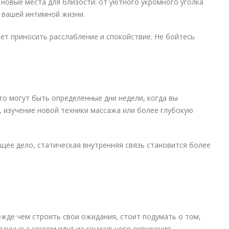
овые места для близости: от уютного укромного уголка
в вашей интимной жизни.
жет приносить расслабление и спокойствие. Не бойтесь
то могут быть определенные дни недели, когда вы
, изучение новой техники массажа или более глубокую
щее дело, статическая внутренняя связь становится более
ежде чем строить свои ожидания, стоит подумать о том,
занные с сексом идут из социального окружения.