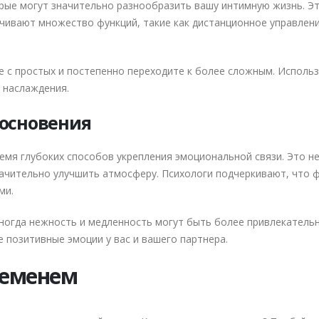
ые могут значительно разнообразить вашу интимную жизнь. Это
ивают множество функций, такие как дистанционное управлени
е с простых и постепенно переходите к более сложным. Исполь
 наслаждения.
косновения
ремя глубоких способов укрепления эмоциональной связи. Это 
начительно улучшить атмосферу. Психологи подчеркивают, что ф
ми.
ногда нежность и медленность могут быть более привлекательн
 позитивные эмоции у вас и вашего партнера.
ременем