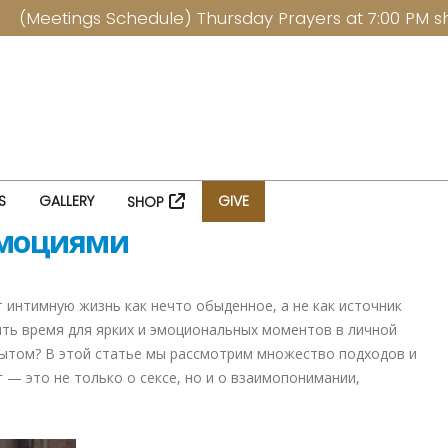
ings Schedule) Thursday Prayers at 7:00 PM sharp ---
S
GALLERY
GIVE
SHOP
эмоциями
интимную жизнь как нечто обыденное, а не как источник
ить время для ярких и эмоциональных моментов в личной
ытом? В этой статье мы рассмотрим множество подходов и
 — это не только о сексе, но и о взаимопонимании,