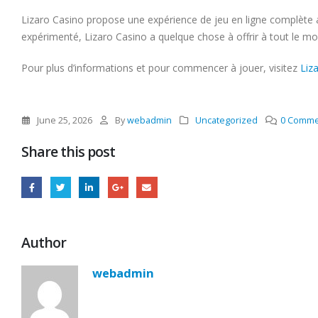
Lizaro Casino propose une expérience de jeu en ligne complète a
expérimenté, Lizaro Casino a quelque chose à offrir à tout le mon
Pour plus d’informations et pour commencer à jouer, visitez
Liz
June 25, 2026
By
webadmin
Uncategorized
0 Comme
Share this post
Author
webadmin