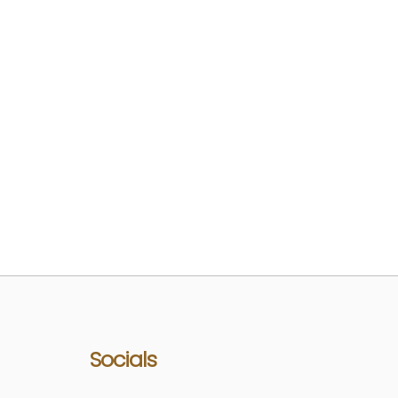
Socials