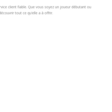
vice client fiable. Que vous soyez un joueur débutant ou
ouvrir tout ce qu’elle a à offrir.