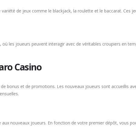
variété de jeux comme le blackjack, la roulette et le baccarat. Ces j
, où les joueurs peuvent interagir avec de véritables croupiers en t
aro Casino
e de bonus et de promotions. Les nouveaux joueurs sont accueillis a
ensuelles.
aux nouveaux joueurs. En fonction de votre premier dépôt, vous pouv