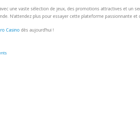
vec une vaste sélection de jeux, des promotions attractives et un ser
de. N’attendez plus pour essayer cette plateforme passionnante et déc
aro Casino
dès aujourd’hui !
nts