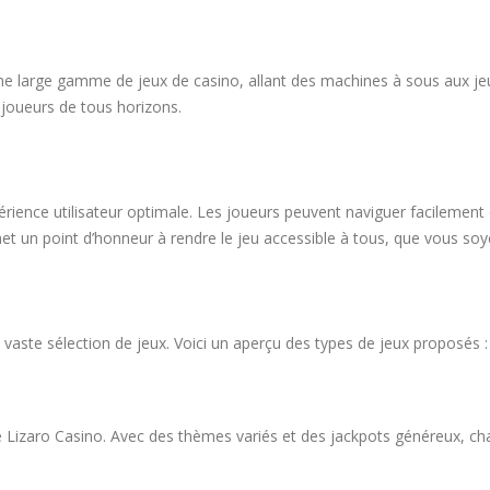
ne large gamme de jeux de casino, allant des machines à sous aux jeu
s joueurs de tous horizons.
ience utilisateur optimale. Les joueurs peuvent naviguer facilement en
met un point d’honneur à rendre le jeu accessible à tous, que vous soy
 vaste sélection de jeux. Voici un aperçu des types de jeux proposés :
 Lizaro Casino. Avec des thèmes variés et des jackpots généreux, chaq