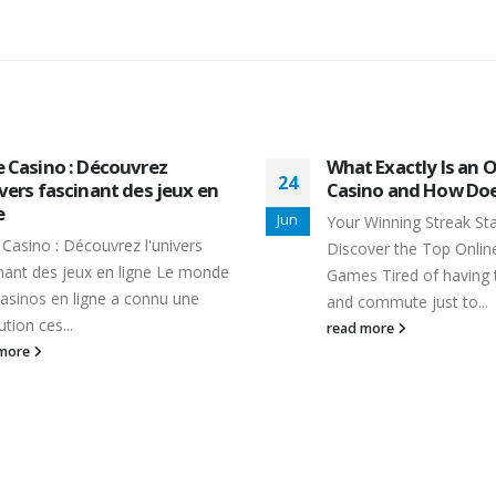
e Casino : Découvrez
What Exactly Is an 
24
ivers fascinant des jeux en
Casino and How Doe
e
Jun
Your Winning Streak Sta
 Casino : Découvrez l'univers
Discover the Top Onlin
nant des jeux en ligne Le monde
Games Tired of having 
asinos en ligne a connu une
and commute just to...
ution ces...
read more
 more