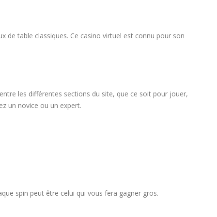
x de table classiques. Ce casino virtuel est connu pour son
tre les différentes sections du site, que ce soit pour jouer,
ez un novice ou un expert.
ue spin peut être celui qui vous fera gagner gros.