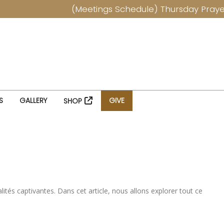
(Meetings Schedule) Thursday Prayers at 7
S
GALLERY
GIVE
SHOP
lités captivantes. Dans cet article, nous allons explorer tout ce