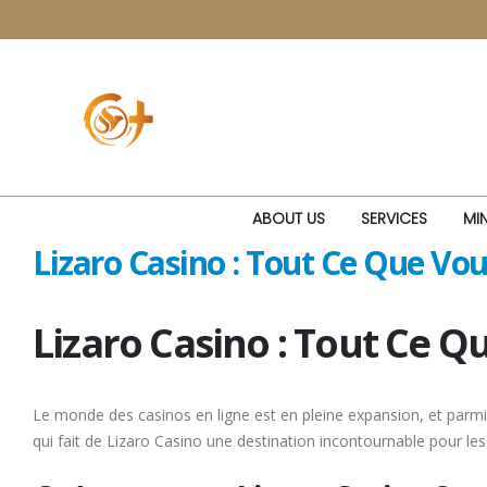
ABOUT US
SERVICES
MIN
Lizaro Casino : Tout Ce Que Vo
Lizaro Casino : Tout Ce Q
Le monde des casinos en ligne est en pleine expansion, et parm
qui fait de Lizaro Casino une destination incontournable pour les