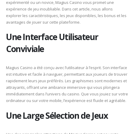
expérimenté ou un novice, Magius Casino vous promet une
expérience de jeu inoubliable. Dans cet article, nous allons
explorer les caractéristiques, les jeux disponibles, les bonus et les
avantages de jouer sur cette plateforme.
Une Interface Utilisateur
Conviviale
Magius Casino a été conçu avec l’utilisateur à l’esprit. Son interface
est intuitive et facile à naviguer, permettant aux joueurs de trouver
rapidement leurs jeux préférés. Les graphismes sont modernes et
attrayants, offrant une ambiance immersive qui vous plongera
immédiatement dans l’univers du casino. Que vous jouiez sur votre
ordinateur ou sur votre mobile, l’expérience est fluide et agréable.
Une Large Sélection de Jeux