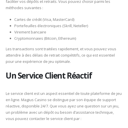
faciliter vos dépôts et retraits. Vous pouvez choisir parmi les
méthodes suivantes :
Cartes de crédit (Visa, MasterCard)
Portefeuilles électroniques (Skrill, Neteller)
Virement bancaire
Cryptomonnaies (Bitcoin, Ethereum)
Les transactions sont traitées rapidement, et vous pouvez vous
attendre à des délais de retrait compétitifs, ce qui est essentiel
pour une expérience de jeu optimale.
Un Service Client Réactif
Le service client est un aspect essentiel de toute plateforme de jeu
en ligne. Magius Casino se distingue par son équipe de support
réactive, disponible 24/7. Que vous ayez une question sur un jeu,
un problème avec un dépôt ou besoin d’assistance technique,
vous pouvez contacter le service client par :