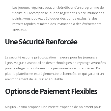
Les joueurs réguliers peuvent bénéficier d’un programme de
fidélité qui récompense leur engagement. En accumulant des
points, vous pouvez débloquer des bonus exclusifs, des
retraits rapides et même des invitations à des événements
spéciaux.
Une Sécurité Renforcée
La sécurité est une préoccupation majeure pour les joueurs en
ligne. Magius Casino utilise des technologies de cryptage avancées
pour protéger vos informations personnelles et financières. De
plus, la plateforme est réglementée et licenciée, ce qui garantit un
environnement de jeu sûr et équitable.
Options de Paiement Flexibles
Magius Casino propose une variété d’options de paiement pour