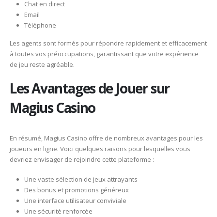
Chat en direct
Email
Téléphone
Les agents sont formés pour répondre rapidement et efficacement
à toutes vos préoccupations, garantissant que votre expérience
de jeu reste agréable.
Les Avantages de Jouer sur
Magius Casino
En résumé, Magius Casino offre de nombreux avantages pour les
joueurs en ligne. Voici quelques raisons pour lesquelles vous
devriez envisager de rejoindre cette plateforme :
Une vaste sélection de jeux attrayants
Des bonus et promotions généreux
Une interface utilisateur conviviale
Une sécurité renforcée