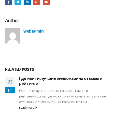
Author
webadmin
RELATED
POSTS
Где найти лучшие пинко казино отзывы и
23
рейтинги
Jun
Где найти лучшие пинко казино отзывы и
рейтингиИщете, где можно найти самые актуальные
отзывы и рейтинги пинко казино? В этом...
read more