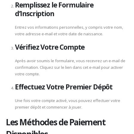
Remplissez le Formulaire
d’Inscription
Entrez vos informations personnelles, y compris votre nom,
votre adresse e-mail et votre date de naissance.
Vérifiez Votre Compte
Après avoir soumis le formulaire, vous recevrez un e-mail de
confirmation. Cliquez sur le lien dans cet e-mail pour activer
votre compte.
Effectuez Votre Premier Dépôt
Une fois votre compte activé, vous pouvez effectuer votre
premier dépôt et commencer à jouer.
Les Méthodes de Paiement
Disponibles