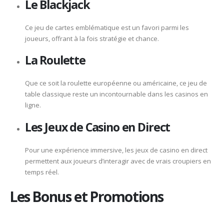
Le Blackjack
Ce jeu de cartes emblématique est un favori parmi les
joueurs, offrant à la fois stratégie et chance.
La Roulette
Que ce soit la roulette européenne ou américaine, ce jeu de
table classique reste un incontournable dans les casinos en
ligne.
Les Jeux de Casino en Direct
Pour une expérience immersive, les jeux de casino en direct
permettent aux joueurs d’interagir avec de vrais croupiers en
temps réel.
Les Bonus et Promotions