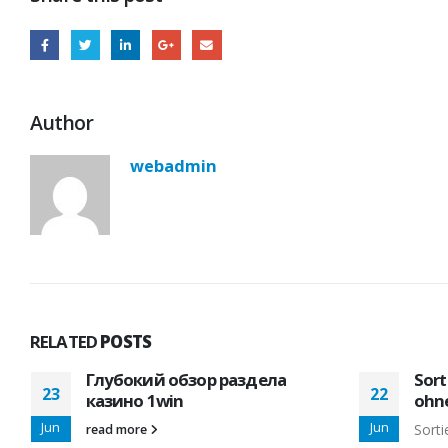
Author
webadmin
RELATED
POSTS
Глубокий обзор раздела
Sort
23
22
казино 1win
ohne
Jun
Jun
Sort
read more