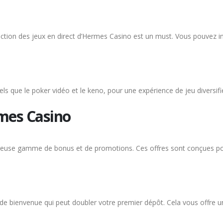
section des jeux en direct d’Hermes Casino est un must. Vous pouvez in
s que le poker vidéo et le keno, pour une expérience de jeu diversifi
mes Casino
euse gamme de bonus et de promotions. Ces offres sont conçues pour a
e bienvenue qui peut doubler votre premier dépôt. Cela vous offre une