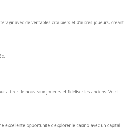
teragir avec de véritables croupiers et d’autres joueurs, créant
ée.
ttirer de nouveaux joueurs et fidéliser les anciens. Voici
 excellente opportunité d’explorer le casino avec un capital