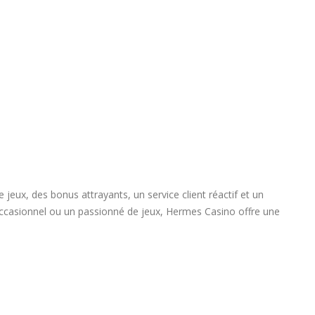
jeux, des bonus attrayants, un service client réactif et un
 occasionnel ou un passionné de jeux, Hermes Casino offre une