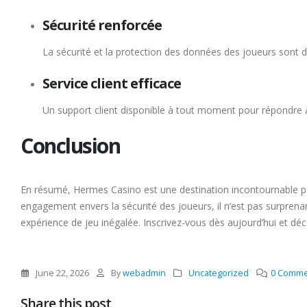
Sécurité renforcée
La sécurité et la protection des données des joueurs sont d
Service client efficace
Un support client disponible à tout moment pour répondre 
Conclusion
En résumé, Hermes Casino est une destination incontournable pour
engagement envers la sécurité des joueurs, il n’est pas surpren
expérience de jeu inégalée. Inscrivez-vous dès aujourd’hui et déc
June 22, 2026
By
webadmin
Uncategorized
0 Comme
Share this post