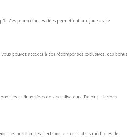
pôt. Ces promotions variées permettent aux joueurs de
s, vous pouvez accéder à des récompenses exclusives, des bonus
onnelles et financières de ses utilisateurs. De plus, Hermes
dit, des portefeuilles électroniques et d’autres méthodes de