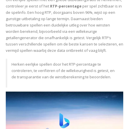
controleer je eerst of het
RTP-percentage
per spel zichtbaar is in
de spelinfo. Een hoog RTP, doorgaans boven 96%, wijst op een
gunstige uitbetaling op lange termijn. Daarnaast bieden
betrouwbare spellen een duidelijke uitleg over hoe winsten
worden berekend, bijvoorbeeld via een willekeurige
getallengenerator die onafhankelijk is getest. Vergelijk RTP’s
tussen verschillende spellen om de beste kansen te selecteren, en
vermijd spellen waarbij deze data ontbreekt of vaag blijft.
Herken eerlijke spellen door het RTP-percentage te
controleren, te verifiëren of de willekeurigheid is getest, en
de transparantie van de winstberekening te beoordelen.