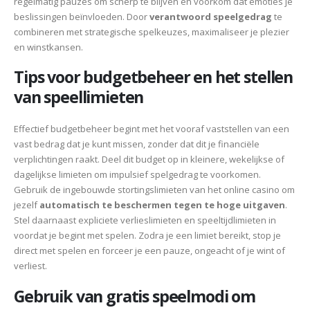
regelmatig pauzes om scherp te blijven en voorkom dat emoties je
beslissingen beïnvloeden. Door
verantwoord speelgedrag
te
combineren met strategische spelkeuzes, maximaliseer je plezier
en winstkansen.
Tips voor budgetbeheer en het stellen
van speellimieten
Effectief budgetbeheer begint met het vooraf vaststellen van een
vast bedrag dat je kunt missen, zonder dat dit je financiële
verplichtingen raakt. Deel dit budget op in kleinere, wekelijkse of
dagelijkse limieten om impulsief spelgedrag te voorkomen.
Gebruik de ingebouwde stortingslimieten van het online casino om
jezelf
automatisch te beschermen tegen te hoge uitgaven
.
Stel daarnaast expliciete verlieslimieten en speeltijdlimieten in
voordat je begint met spelen. Zodra je een limiet bereikt, stop je
direct met spelen en forceer je een pauze, ongeacht of je wint of
verliest.
Gebruik van gratis speelmodi om