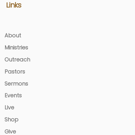
Links
About
Ministries
Outreach
Pastors
Sermons
Events
Live
Shop
Give