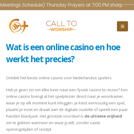
 Schedule) Thursday Prayers at 7:00 PM sharp ------- Friday
Wat is een online casino en hoe
werkt het precies?
Ontdek het beste online casino voor Nederlandse spelers
Heb je geen zin om elke keer naar een fysiek casino te reizen? Een
online casino brengt al het spelplezier direct naar je woonkamer,
waar je op elk moment kunt inloggen. Je kiest eenvoudig een spel,
plaatst je inzet en draait aan de digitale roulette of speelt een paar
handen blackjack. Het grootste voordeel is
de ultieme vrijheid
om te gokken wanneer en waar jij wilt, zonder vaste
openingstijden of reistijd.