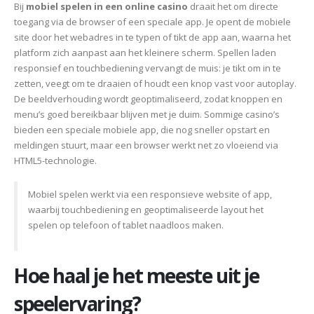
Bij
mobiel spelen in een online casino
draait het om directe
toegang via de browser of een speciale app. Je opent de mobiele
site door het webadres in te typen of tikt de app aan, waarna het
platform zich aanpast aan het kleinere scherm. Spellen laden
responsief en touchbediening vervangt de muis: je tikt om in te
zetten, veegt om te draaien of houdt een knop vast voor autoplay.
De beeldverhouding wordt geoptimaliseerd, zodat knoppen en
menu’s goed bereikbaar blijven met je duim. Sommige casino’s
bieden een speciale mobiele app, die nog sneller opstart en
meldingen stuurt, maar een browser werkt net zo vloeiend via
HTML5-technologie.
Mobiel spelen werkt via een responsieve website of app,
waarbij touchbediening en geoptimaliseerde layout het
spelen op telefoon of tablet naadloos maken.
Hoe haal je het meeste uit je
speelervaring?