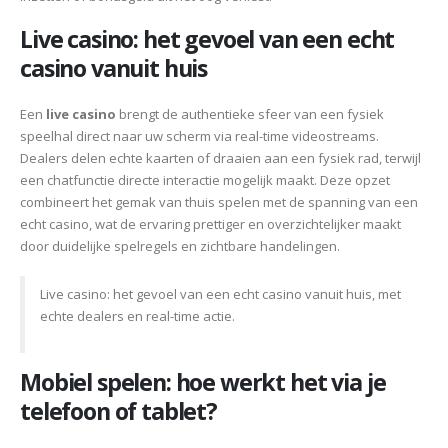
Live casino: het gevoel van een echt
casino vanuit huis
Een
live casino
brengt de authentieke sfeer van een fysiek
speelhal direct naar uw scherm via real-time videostreams.
Dealers delen echte kaarten of draaien aan een fysiek rad, terwijl
een chatfunctie directe interactie mogelijk maakt. Deze opzet
combineert het gemak van thuis spelen met de spanning van een
echt casino, wat de ervaring prettiger en overzichtelijker maakt
door duidelijke spelregels en zichtbare handelingen.
Live casino: het gevoel van een echt casino vanuit huis, met
echte dealers en real-time actie.
Mobiel spelen: hoe werkt het via je
telefoon of tablet?