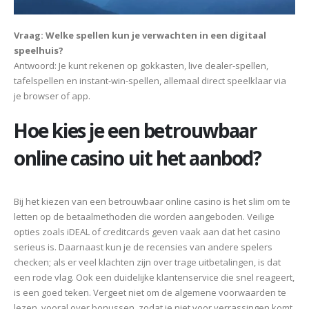
Vraag: Welke spellen kun je verwachten in een digitaal
speelhuis?
Antwoord: Je kunt rekenen op gokkasten, live dealer-spellen,
tafelspellen en instant-win-spellen, allemaal direct speelklaar via
je browser of app.
Hoe kies je een betrouwbaar
online casino uit het aanbod?
Bij het kiezen van een betrouwbaar online casino is het slim om te
letten op de betaalmethoden die worden aangeboden. Veilige
opties zoals iDEAL of creditcards geven vaak aan dat het casino
serieus is. Daarnaast kun je de recensies van andere spelers
checken; als er veel klachten zijn over trage uitbetalingen, is dat
een rode vlag. Ook een duidelijke klantenservice die snel reageert,
is een goed teken. Vergeet niet om de algemene voorwaarden te
lezen, vooral over bonussen, zodat je niet voor verrassingen komt