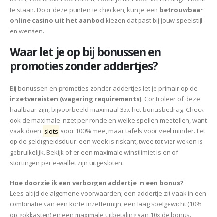
te staan. Door deze punten te checken, kun je een
betrouwbaar
online casino uit het aanbod
kiezen dat past bij jouw speelstijl
en wensen.
Waar let je op bij bonussen en
promoties zonder addertjes?
Bij bonussen en promoties zonder addertjes let je primair op de
inzetvereisten (wagering requirements)
. Controleer of deze
haalbaar zijn, bijvoorbeeld maximaal 35x het bonusbedrag. Check
ook de maximale inzet per ronde en welke spellen meetellen, want
vaak doen
slots
voor 100% mee, maar tafels voor veel minder. Let
op de geldigheidsduur: een week is riskant, twee tot vier weken is
gebruikelijk. Bekijk of er een maximale winstlimiet is en of
stortingen per e-wallet zijn uitgesloten.
Hoe doorzie ik een verborgen addertje in een bonus?
Lees altijd de algemene voorwaarden; een addertje zit vaak in een
combinatie van een korte inzettermijn, een laag spelgewicht (10%
op gokkasten) en een maximale uitbetaling van 10x de bonus.