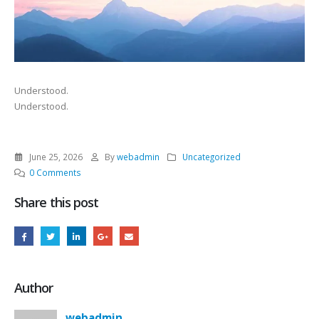
Understood.
Understood.
June 25, 2026
By
webadmin
Uncategorized
0 Comments
Share this post
Author
webadmin