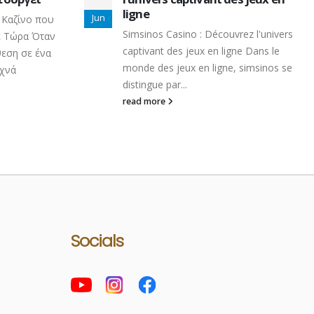
ligne
Jun
Καζίνο που
Simsinos Casino : Découvrez l'univers
ε Τώρα Όταν
captivant des jeux en ligne Dans le
θεση σε ένα
monde des jeux en ligne, simsinos se
υχνά
distingue par...
read more
Socials