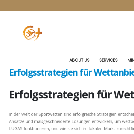
ABOUT US
SERVICES
MIN
Erfolgsstrategien für Wettanb
Erfolgsstrategien für W
In der Welt der Sportwetten sind erfolgreiche Strategien entsc
Ansätze und maßgeschneiderte Lösungen entwickeln, um wettbewer
LUGAS funktionieren, und wie sie sich im lokalen Markt zurechtf