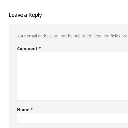
Leave a Reply
Your email address will not be published.
Required fields a
Comment
*
Name
*