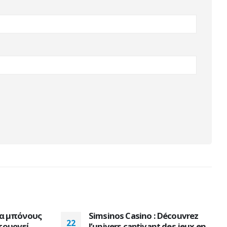
να μπόνους
Simsinos Casino : Découvrez
22
τουργεί
l’univers captivant des jeux en