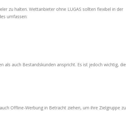
r zu halten. Wettanbieter ohne LUGAS sollten flexibel in der
ndes umfassen:
ls auch Bestandskunden anspricht. Es ist jedoch wichtig, die
ls auch Offline-Werbung in Betracht ziehen, um ihre Zielgruppe zu