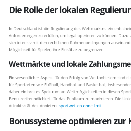
Die Rolle der lokalen Regulieru
In Deutschland ist die Regulierung des Wettmarktes ein entschei
Anforderungen zu erfüllen, um legal operieren zu können. Dazu 
sich intensiv mit den rechtlichen Rahmenbedingungen auseinander
Möglichkeit für Spieler, ihre Einsätze zu begrenzen.
Wettmärkte und lokale Zahlungsm
Ein wesentlicher Aspekt für den Erfolg von Wettanbietern sind
für Sportarten wie Fußball, Handball und Basketball, insbesond
daher ein breites Spektrum an Wettmöglichkeiten in diesen Spor
Benutzerfreundlichkeit für das Publikum zu maximieren. Die Unte
Attraktivität des Anbieters
sportwetten ohne limit
.
Bonussysteme optimieren zur