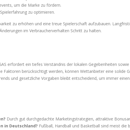
events, um die Marke zu fördern.
Spielerfahrung zu optimieren.
tbarkeit zu erhöhen und eine treue Spielerschaft aufzubauen. Langfrist
derungen im Verbraucherverhalten Schritt zu halten.
GAS erfordert ein tiefes Verständnis der lokalen Gegebenheiten sowi
Faktoren berücksichtigt werden, können Wettanbieter eine solide Gr
rends und gesetzliche Vorgaben bleibt entscheidend, um immer einen S
en?
Durch gut durchgedachte Marketingstrategien, attraktive Bonusan
n in Deutschland?
Fußball, Handball und Basketball sind meist die 