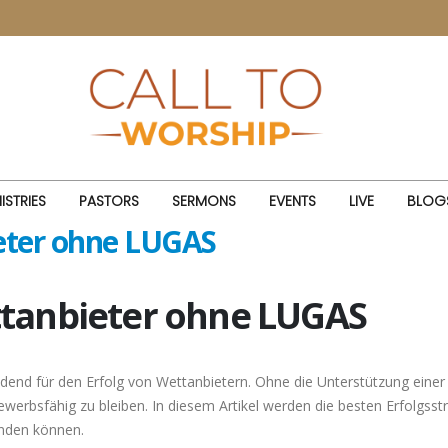
(
ISTRIES
PASTORS
SERMONS
EVENTS
LIVE
BLOG
ieter ohne LUGAS
ettanbieter ohne LUGAS
heidend für den Erfolg von Wettanbietern. Ohne die Unterstützung e
bsfähig zu bleiben. In diesem Artikel werden die besten Erfolgsstra
inden können.